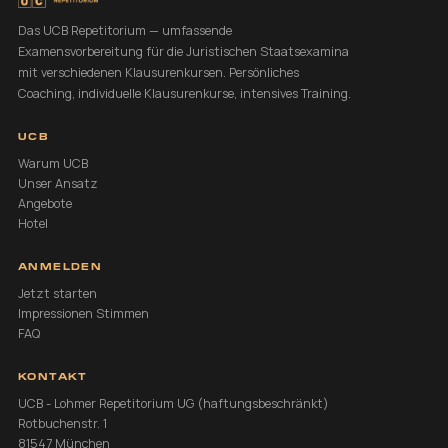
Das UCB Repetitorium — umfassende
Examensvorbereitung für die Juristischen Staatsexamina
mit verschiedenen Klausurenkursen. Persönliches
Coaching, individuelle Klausurenkurse, intensives Training.
UCB
Warum UCB
Unser Ansatz
Angebote
Hotel
ANMELDEN
Jetzt starten
Impressionen
Stimmen
FAQ
KONTAKT
UCB - Lohmer Repetitorium UG (haftungsbeschränkt)
Rotbuchenstr. 1
81547 München