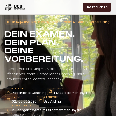
Jetzt buchen
UCB Repetitorium · Bayern
Repetitorium & Examensvorbereitung
DEIN EXAMEN.
DEIN PLAN.
DEINE
VORBEREITUNG.
Examensvorbereitung mit Methode — Zivilrecht, Strafrecht,
Öffentliches Recht. Persönliches Coaching, klare
Lernübersichten, echtes Feedback.
KONZEPT
FOKUS
Persönliches Coaching
1. Staatsexamen Bayern
TERMIN
STANDORT
02.–09.08.2026
Bad Aibling
REPETITOREN
2× Jahrgangsbeste im 1. Staatsexamen Bayern
Termin 2025/2 & 2022/1