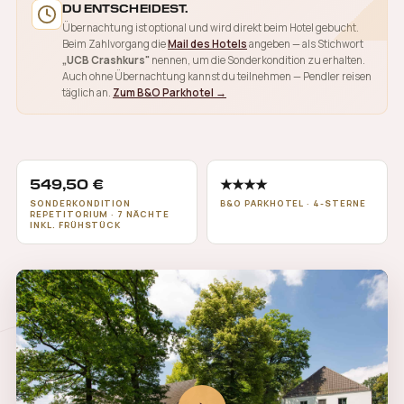
DU ENTSCHEIDEST.
Übernachtung ist optional und wird direkt beim Hotel gebucht.
Beim Zahlvorgang die
Mail des Hotels
angeben — als Stichwort
„UCB Crashkurs"
nennen, um die Sonderkondition zu erhalten.
Auch ohne Übernachtung kannst du teilnehmen — Pendler reisen
täglich an.
Zum B&O Parkhotel →
B&O PARKHOTEL
Bad Aibling · Oberbayern
549,50 €
★★★★
SONDERKONDITION
B&O PARKHOTEL · 4-STERNE
REPETITORIUM · 7 NÄCHTE
INKL. FRÜHSTÜCK