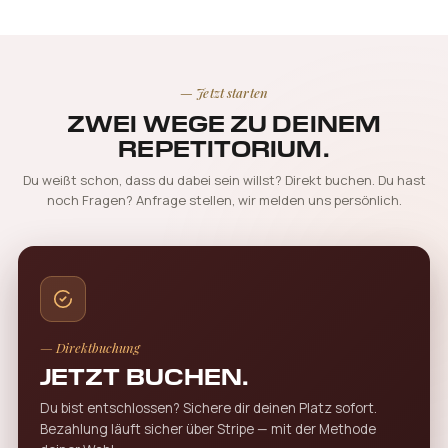
— Jetzt starten
ZWEI WEGE ZU DEINEM
REPETITORIUM.
Du weißt schon, dass du dabei sein willst? Direkt buchen. Du hast
noch Fragen? Anfrage stellen, wir melden uns persönlich.
— Direktbuchung
JETZT BUCHEN.
Du bist entschlossen? Sichere dir deinen Platz sofort.
Bezahlung läuft sicher über Stripe — mit der Methode