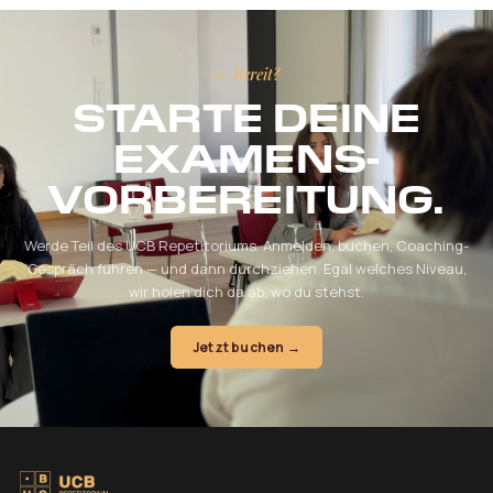
— Bereit?
STARTE DEINE
EXAMENS-
VORBEREITUNG.
Werde Teil des UCB Repetitoriums. Anmelden, buchen, Coaching-
Gespräch führen — und dann durchziehen. Egal welches Niveau,
wir holen dich da ab, wo du stehst.
Jetzt buchen →