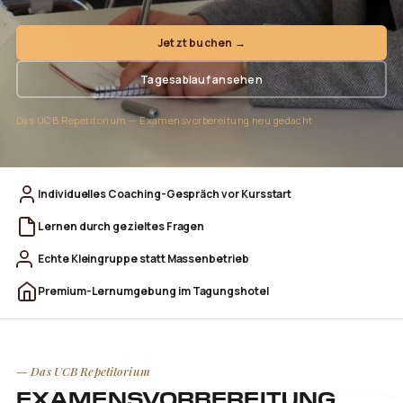
Jetzt buchen →
Tagesablauf ansehen
Das UCB Repetitorium — Examensvorbereitung neu gedacht
Individuelles Coaching-Gespräch vor Kursstart
Lernen durch gezieltes Fragen
Echte Kleingruppe statt Massenbetrieb
Premium-Lernumgebung im Tagungshotel
— Das UCB Repetitorium
EXAMENSVORBEREITUNG,