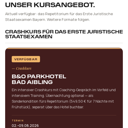
UNSER KURSANGEBOT.
Aktuell verfügbar: das Repetitorium für das Erste Juristische
Staatsexamen Bayern. Weitere Formate folgen.
CRASHKURS FÜR DAS ERSTE JURISTISCHE
STAATSEXAMEN
VERFÜGBAR
— Crashkurs
B&O PARKHOTEL
BAD AIBLING
Ein intensiver Crashkurs mit Coaching-Gespräch im Vorfeld und
intensivem Training. Übernachtung optional — als
Sonderkondition fürs Repetitorium (549,50 € für 7 Nächte mit
Frühstück), separat über das Hotel buchbar.
TERMIN
02.–09.08.2026