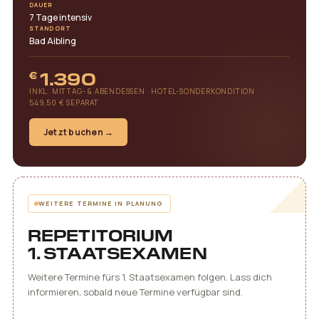
DAUER
7 Tage intensiv
STANDORT
Bad Aibling
1.390
€
INKL. MITTAG- & ABENDESSEN · HOTEL-SONDERKONDITION
549,50 € SEPARAT
Jetzt buchen →
WEITERE TERMINE IN PLANUNG
REPETITORIUM
1. STAATSEXAMEN
Weitere Termine fürs 1. Staatsexamen folgen. Lass dich
informieren, sobald neue Termine verfügbar sind.