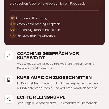
praktischen Arbeiten und persönlichem Feedback.
Anmeldung & Buchung
01
Persönliches Coaching-Gespräch
02
Auf dich zugeschnittenes Lernen
03
Intensives Training & Feedback
04
COACHING-GESPRÄCH VOR
KURSSTART
Wo stehst du, wo willst du hin, was funktioniert bei dir?
Daraus entsteht dein Kurs.
KURS AUF DICH ZUGESCHNITTEN
Im Kurs mit Nachfragen und in Einzelgesprächen trainieren
wir intensiv, was dir fehlt, und vertiefen, wo du sicher bist.
ECHTE KLEINGRUPPE
Jede Frage wird beantwortet — niemand wird übergangen.